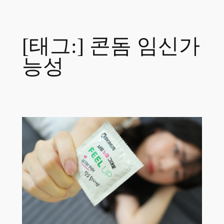
콘
텐
츠
[태그:]
콘돔 임신가
로
능성
바
로
가
기