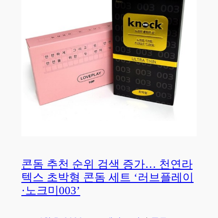
콘돔 추천 순위 검색 증가… 천연라
텍스 초박형 콘돔 세트 ‘러브플레이
·노크미003’