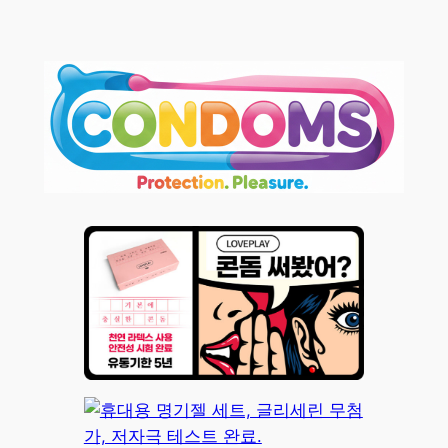
콘
텐
츠
로
바
로
가
기