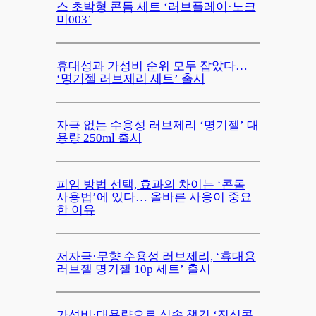
스 초박형 콘돔 세트 ‘러브플레이·노크
미003’
휴대성과 가성비 순위 모두 잡았다…
‘명기젤 러브제리 세트’ 출시
자극 없는 수용성 러브제리 ‘명기젤’ 대
용량 250ml 출시
피임 방법 선택, 효과의 차이는 ‘콘돔
사용법’에 있다… 올바른 사용이 중요
한 이유
저자극·무향 수용성 러브제리, ‘휴대용
러브젤 명기젤 10p 세트’ 출시
가성비·대용량으로 실속 챙긴 ‘진심콘