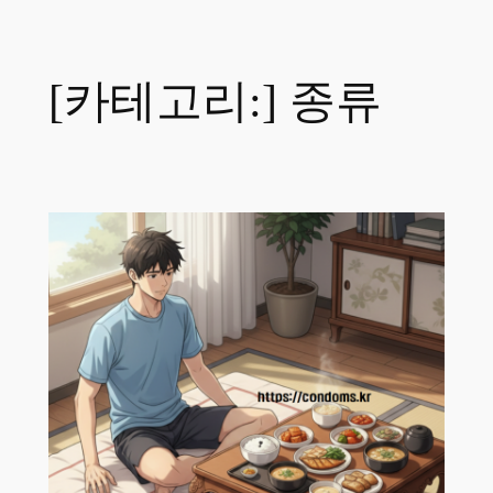
콘
텐
츠
[카테고리:]
종류
로
바
로
가
기