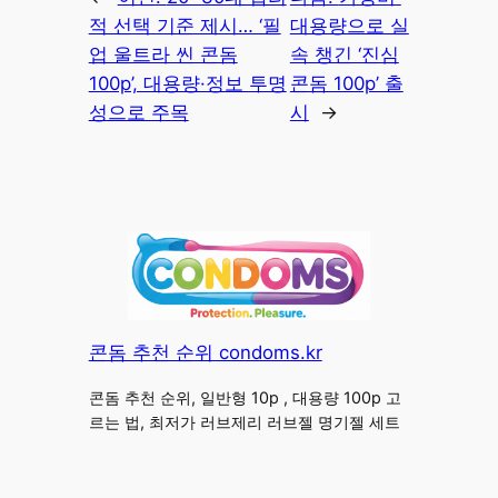
적 선택 기준 제시… ‘필
대용량으로 실
업 울트라 씬 콘돔
속 챙긴 ‘진심
100p’, 대용량·정보 투명
콘돔 100p’ 출
성으로 주목
시
→
콘돔 추천 순위 condoms.kr
콘돔 추천 순위, 일반형 10p , 대용량 100p 고
르는 법, 최저가 러브제리 러브젤 명기젤 세트