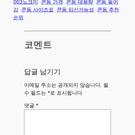
003노크미
콘돔 가격
콘돔 대용량
콘돔 들어
감
콘돔 사이즈표
콘돔 임신가능성
콘돔 추천
순위
코멘트
답글 남기기
이메일 주소는 공개되지 않습니다.
필
수 필드는
*
로 표시됩니다
댓글
*