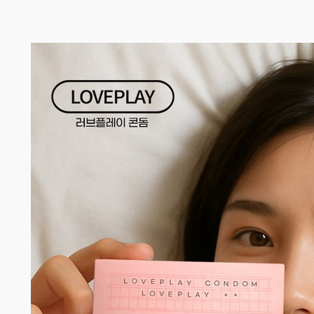
콘
텐
츠
로
바
로
가
기